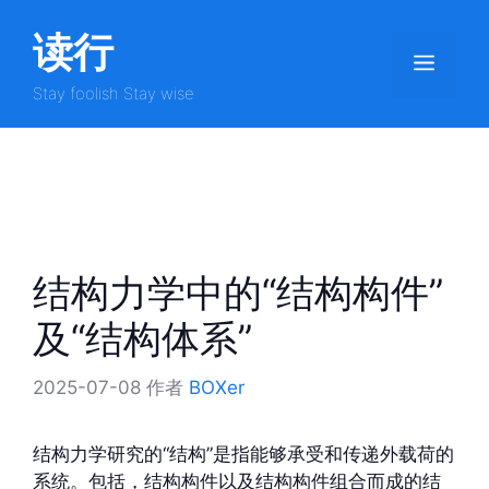
跳
读行
至
菜
内
容
Stay foolish Stay wise
单
结构力学中的“结构构件”
及“结构体系”
2025-07-08
作者
BOXer
结构力学研究的“结构”是指能够承受和传递外载荷的
系统。包括，结构构件以及结构构件组合而成的结