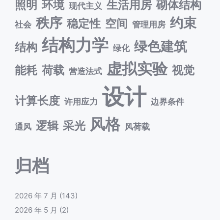
照明
环境
生活用房
砌体结构
现代主义
秩序
约束
稳定性
空间
社会
管理用房
结构力学
绿色建筑
结构
绿化
虚拟实验
能耗
荷载
视觉
营造法式
设计
计算长度
许用应力
边界条件
风格
逻辑
采光
通风
风荷载
归档
2026 年 7 月
(143)
2026 年 5 月
(2)