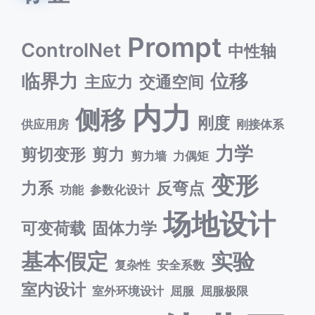
Prompt
ControlNet
中性轴
临界力
位移
主应力
交通空间
内力
侧移
刚度
供应用房
刚接体系
力学
剪切变形
剪力
剪力墙
力偶矩
变形
力系
反弯点
功能
参数化设计
场地设计
可变荷载
固体力学
基本假定
实验
复杂性
安全系数
室内设计
室外环境设计
屈服
屈服极限