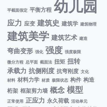
幼儿园
平衡方程
平截面假定
应力
建筑史
应变
建筑学
建筑物理
建筑美学
建筑艺术
建造
强度
弯曲变形
强化
强度极限
扭转
扭矩
微分方程
总平面
截面法
承载力
抗侧刚度
抗弯刚度
文化
材料力学
构件
构造
材料
材质
极限状态
模型
概念
桁架
框架剪力墙
正应力
永久荷载
正常使用
活动单元