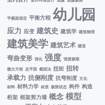
室外环境设计
屈服
屈服极限
幼儿园
平衡方程
平截面假定
应力
建筑史
应变
建筑学
建筑物理
建筑美学
建筑艺术
建造
强度
弯曲变形
强化
强度极限
扭转
扭矩
微分方程
总平面
截面法
承载力
抗侧刚度
抗弯刚度
文化
材料力学
构件
构造
材料
材质
极限状态
模型
概念
桁架
框架剪力墙