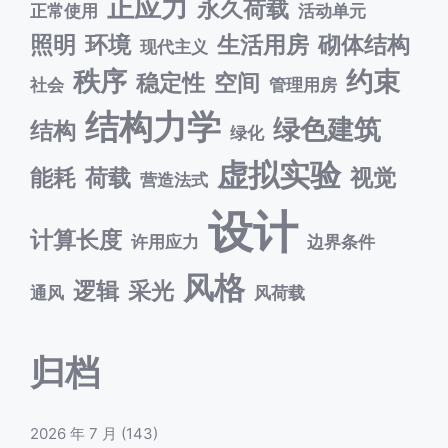
正应力
永久荷载
正常使用
活动单元
照明
环境
生活用房
砌体结构
现代主义
秩序
约束
稳定性
空间
社会
管理用房
结构力学
绿色建筑
结构
绿化
虚拟实验
能耗
荷载
视觉
营造法式
设计
计算长度
许用应力
边界条件
风格
逻辑
采光
通风
风荷载
归档
2026 年 7 月
(143)