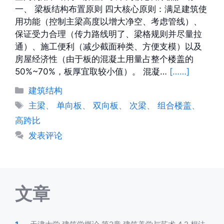
一、 梁板结构布置原则 四大核心原则：满足建筑使
用功能（控制主梁高度以增大净空、考虑管线）、
保证受力合理（传力路线明了、梁格规则并尽量拉
通）、施工便利（减少截面种类、方便支模）以及
房屋经济性（由于板的混凝土用量占整个楼盖的
50%~70%，板厚宜取较小值）。 混凝…
[……]
分
建筑结构
类
标
主梁
、
单向板
、
双向板
、
次梁
、
组合楼盖
、
签
高跨比
发表评论
文章