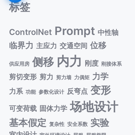
标签
Prompt
ControlNet
中性轴
临界力
位移
主应力
交通空间
内力
侧移
刚度
供应用房
刚接体系
力学
剪切变形
剪力
剪力墙
力偶矩
变形
力系
反弯点
功能
参数化设计
场地设计
可变荷载
固体力学
基本假定
实验
复杂性
安全系数
室内设计