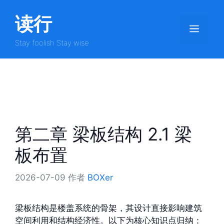
跳
读行
至
菜
内
容
Stay foolish Stay wise
单
第二章 梁板结构 2.1 梁
板布置
2026-07-09
作者
BOXer
梁板结构是楼盖系统的骨架，其设计直接影响建筑
空间利用和结构经济性。以下为核心知识点归纳：