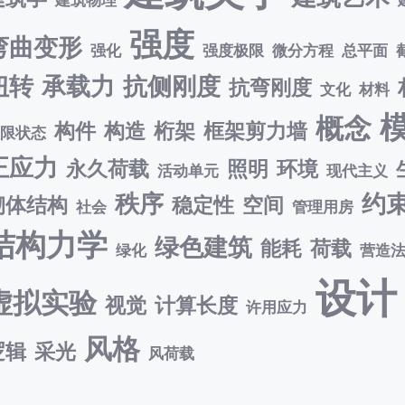
强度
弯曲变形
强化
强度极限
微分方程
总平面
扭转
承载力
抗侧刚度
抗弯刚度
文化
材料
概念
构件
构造
桁架
框架剪力墙
极限状态
正应力
永久荷载
照明
环境
活动单元
现代主义
秩序
约
砌体结构
稳定性
空间
社会
管理用房
结构力学
绿色建筑
能耗
荷载
绿化
营造
设计
虚拟实验
视觉
计算长度
许用应力
风格
逻辑
采光
风荷载