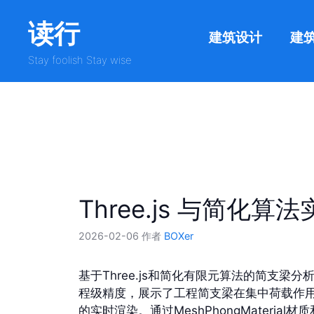
跳
读行
至
建筑设计
建
内
容
Stay foolish Stay wise
Three.js 与简
2026-02-06
作者
BOXer
基于Three.js和简化有限元算法的简支
程级精度，展示了工程简支梁在集中荷载作用下的
的实时渲染。通过MeshPhongMaterial材