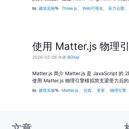
分
标
建筑实验
Three.js
、
Web可视化
、
应力云图
类
签
使用 Matter.js
2026-02-06
作者
BOXer
Matter.js 简介 Matter.js 是 Ja
使用 Matter.js 物理引擎模拟简支梁受力后的变
分
标
建筑实验
Matter.js
、
仿真
、
变形
、
物理引擎
类
签
文章