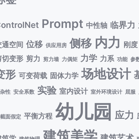
Prompt
ontrolNet
临界力
中性轴
内力
侧移
位移
交通空间
刚度
供应用房
力学
剪切变形
剪力
力系
剪力墙
力偶矩
功能
参
场地设计
变形
可变荷载
固体力学
实验
室内设计
复杂性
安全系数
室外环境设计
屈服
幼儿园
应力
平衡方程
平截面假定
建筑美学
建筑艺术
建筑学
建筑物理