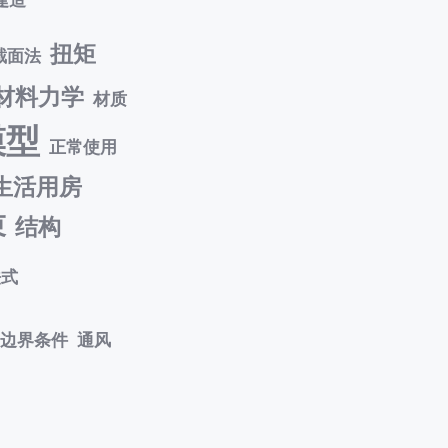
扭矩
截面法
材料力学
材质
模型
正常使用
生活用房
束
结构
法式
边界条件
通风