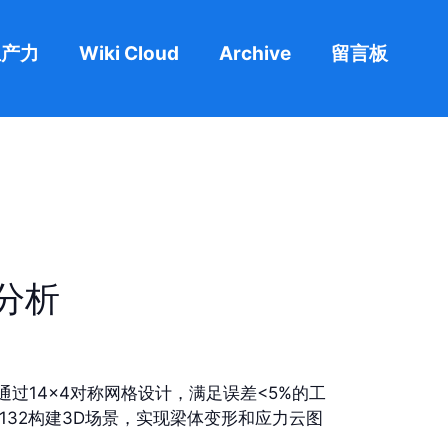
生产力
Wiki Cloud
Archive
留言板
元分析
通过14×4对称网格设计，满足误差<5%的工
r132构建3D场景，实现梁体变形和应力云图