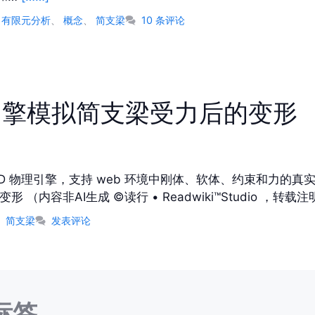
、
有限元分析
、
概念
、
简支梁
10 条评论
 物理引擎模拟简支梁受力后的变形
vaScript 的 2D 物理引擎，支持 web 环境中刚体、软体、约
形 （内容非AI生成 ©读行 • Readwiki™Studio ，转载
、
简支梁
发表评论
标签