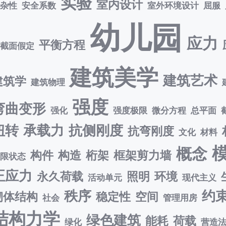
实验
室内设计
复杂性
安全系数
室外环境设计
屈服
幼儿园
应力
平衡方程
平截面假定
建筑美学
建筑艺术
建筑学
建筑物理
强度
弯曲变形
强化
强度极限
微分方程
总平面
扭转
承载力
抗侧刚度
抗弯刚度
文化
材料
概念
构件
构造
桁架
框架剪力墙
极限状态
正应力
永久荷载
照明
环境
活动单元
现代主义
秩序
约
砌体结构
稳定性
空间
社会
管理用房
结构力学
绿色建筑
能耗
荷载
绿化
营造