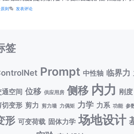
合原则
发表评论
标签
Prompt
ontrolNet
临界力
中性轴
内力
侧移
位移
交通空间
刚度
供应用房
力学
剪切变形
剪力
力系
剪力墙
力偶矩
功能
参
场地设计
变形
可变荷载
固体力学