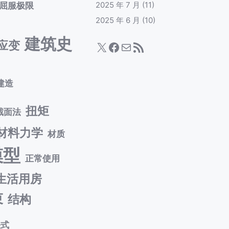
屈服极限
2025 年 7 月
(11)
2025 年 6 月
(10)
建筑史
应变
X
Facebook
电子邮件
RSS Feed
建造
扭矩
截面法
材料力学
材质
模型
正常使用
生活用房
束
结构
法式