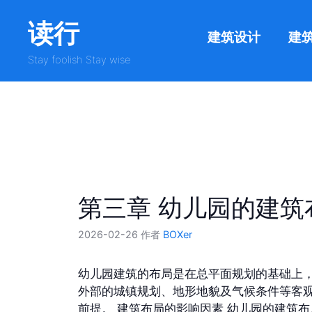
跳
读行
至
建筑设计
建
内
容
Stay foolish Stay wise
第三章 幼儿园的建筑
2026-02-26
作者
BOXer
幼儿园建筑的布局是在总平面规划的基础上
外部的城镇规划、地形地貌及气候条件等客
前提。 建筑布局的影响因素 幼儿园的建筑