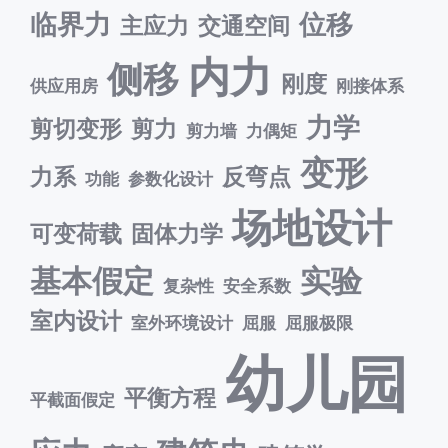
临界力
位移
主应力
交通空间
内力
侧移
刚度
供应用房
刚接体系
力学
剪切变形
剪力
剪力墙
力偶矩
变形
力系
反弯点
功能
参数化设计
场地设计
可变荷载
固体力学
基本假定
实验
复杂性
安全系数
室内设计
室外环境设计
屈服
屈服极限
幼儿园
平衡方程
平截面假定