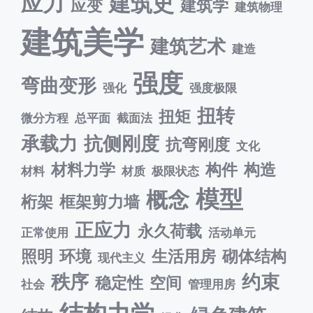
应力
建筑史
应变
建筑学
建筑物理
建筑美学
建筑艺术
建造
强度
弯曲变形
强化
强度极限
扭转
扭矩
微分方程
总平面
截面法
承载力
抗侧刚度
抗弯刚度
文化
材料力学
构件
构造
材料
材质
极限状态
模型
概念
桁架
框架剪力墙
正应力
永久荷载
正常使用
活动单元
照明
环境
生活用房
砌体结构
现代主义
秩序
约束
稳定性
空间
社会
管理用房