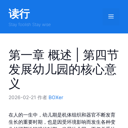
跳
读行
至
菜
内
容
Stay foolish Stay wise
单
第一章 概述 | 第四节
发展幼儿园的核心意
义
2026-02-21
作者
BOXer
在人的一生中，幼儿期是机体组织和器官不断发育
生长的重要时期，也是因受环境影响而发生各种变