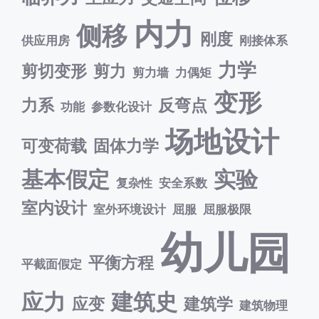
内力
侧移
刚度
供应用房
刚接体系
力学
剪切变形
剪力
剪力墙
力偶矩
变形
力系
反弯点
功能
参数化设计
场地设计
可变荷载
固体力学
基本假定
实验
复杂性
安全系数
室内设计
室外环境设计
屈服
屈服极限
幼儿园
平衡方程
平截面假定
应力
建筑史
应变
建筑学
建筑物理