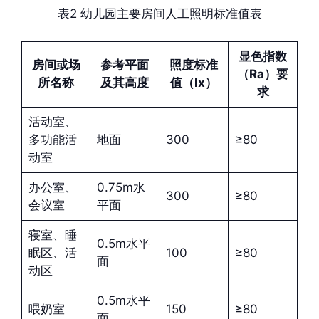
表2 幼儿园主要房间人工照明标准值表
显色指数
房间或场
参考平面
照度标准
（Ra）要
所名称
及其高度
值（lx）
求
活动室、
多功能活
地面
300
≥80
动室
办公室、
0.75m水
300
≥80
会议室
平面
寝室、睡
0.5m水平
眠区、活
100
≥80
面
动区
0.5m水平
喂奶室
150
≥80
面