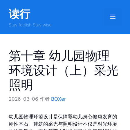
跳
读行
至
菜
内
容
Stay foolish Stay wise
单
第十章 幼儿园物理
环境设计（上）采光
照明
2026-03-06
作者
BOXer
幼儿园物理环境设计是保障婴幼儿身心健康发育的
刚性基石。建筑的采光与照明设计不仅是对光环境