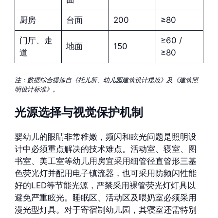
厨房
台面
200
≥80
门厅、走
≥60 /
地面
150
道
≥80
注：数据综合提炼自《托儿所、幼儿园建筑设计规范》及《建筑照
明设计标准》。
光源选择与视觉保护机制
婴幼儿的眼睛非常稚嫩，频闪和眩光问题是照明设
计中必须重点解决的技术难点。活动室、寝室、图
书室、美工室等幼儿用房宜采用细管径直管形三基
色荧光灯并配用电子镇流器，也可采用防频闪性能
好的LED等节能光源，严禁采用裸管荧光灯灯具以
避免严重眩光。睡眠区、活动区及喂奶室必须采用
漫光型灯具。对于寄宿制幼儿园，其寝室还需特别