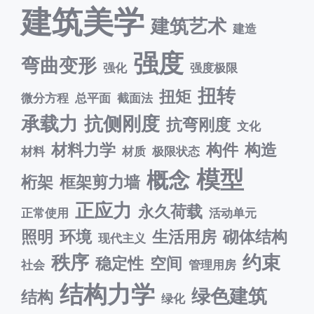
建筑美学
建筑艺术
建造
强度
弯曲变形
强化
强度极限
扭转
扭矩
微分方程
总平面
截面法
承载力
抗侧刚度
抗弯刚度
文化
材料力学
构件
构造
材料
材质
极限状态
模型
概念
桁架
框架剪力墙
正应力
永久荷载
正常使用
活动单元
照明
环境
生活用房
砌体结构
现代主义
秩序
约束
稳定性
空间
社会
管理用房
结构力学
绿色建筑
结构
绿化