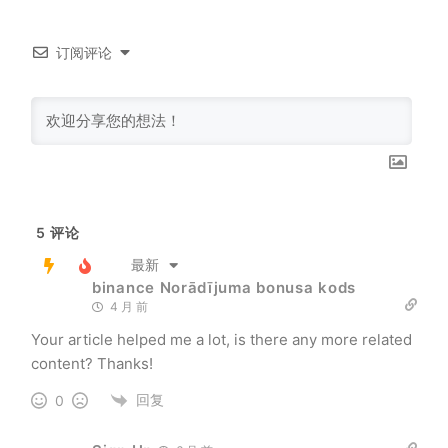
订阅评论
5
评论
最新
binance Norādījuma bonusa kods
4 月 前
Your article helped me a lot, is there any more related
content? Thanks!
回复
0