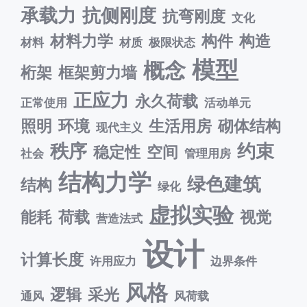
承载力
抗侧刚度
抗弯刚度
文化
材料力学
构件
构造
材料
材质
极限状态
模型
概念
桁架
框架剪力墙
正应力
永久荷载
正常使用
活动单元
照明
环境
生活用房
砌体结构
现代主义
秩序
约束
稳定性
空间
社会
管理用房
结构力学
绿色建筑
结构
绿化
虚拟实验
能耗
荷载
视觉
营造法式
设计
计算长度
许用应力
边界条件
风格
逻辑
采光
通风
风荷载