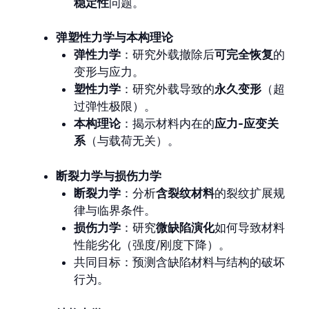
稳定性
问题。
弹塑性力学与本构理论
弹性力学
：研究外载撤除后
可完全恢复
的
变形与应力。
塑性力学
：研究外载导致的
永久变形
（超
过弹性极限）。
本构理论
：揭示材料内在的
应力-应变关
系
（与载荷无关）。
断裂力学与损伤力学
断裂力学
：分析
含裂纹材料
的裂纹扩展规
律与临界条件。
损伤力学
：研究
微缺陷演化
如何导致材料
性能劣化（强度/刚度下降）。
共同目标：预测含缺陷材料与结构的破坏
行为。