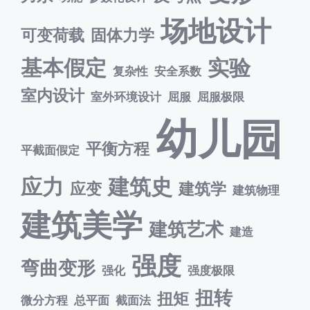
场地设计
可变荷载
固体力学
基本假定
实验
复杂性
安全系数
室内设计
室外环境设计
屈服
屈服极限
幼儿园
平衡方程
平截面假定
应力
建筑史
应变
建筑学
建筑物理
建筑美学
建筑艺术
建造
强度
弯曲变形
强化
强度极限
扭转
扭矩
微分方程
总平面
截面法