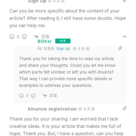
Sign Up
6 月 前
Can you be more specific about the content of your
article? After reading it, I still have some doubts. Hope
you can help me.
回复
0
BOXer
作者
回复给
Sign Up
6 月 前
Thank you for taking the time to read my article
and share your thoughts. Could you let me know
which parts felt unclear or left you with doubts?
That way I can provide more specific details or
examples to address your questions.
回复
0
binance registration
6 月 前
Thank you for your sharing. I am worried that I lack
creative ideas. It is your article that makes me full of
hope. Thank you. But, I have a question, can you help