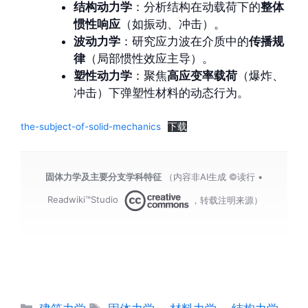
结构动力学
：分析结构在动载荷下的
整体
惯性响应
（如振动、冲击）。
波动力学
：研究应力波在介质中的
传播规
律
（局部惯性效应主导）。
塑性动力学
：聚焦
高应变率载荷
（爆炸、
冲击）下弹塑性材料的动态行为。
the-subject-of-solid-mechanics
下载
固体力学及主要分支学科特征
（内容非AI生成 ©读行 •
Readwiki™Studio
，转载注明来源）
分
标