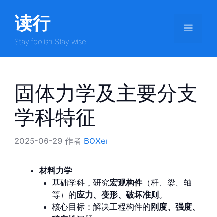
跳
读行
至
菜
内
容
Stay foolish Stay wise
单
固体力学及主要分支
学科特征
2025-06-29
作者
BOXer
材料力学
基础学科，研究
宏观构件
（杆、梁、轴
等）的
应力、变形、破坏准则
。
核心目标：解决工程构件的
刚度、强度、