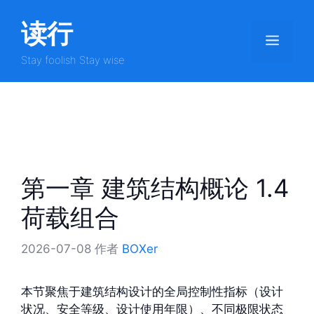
跳
读行
至
菜
内
容
Stay foolish Stay wise
单
第一章 建筑结构概论 1.4
荷载组合
2026-07-08
作者
BOXer
本节聚焦于建筑结构设计的全局控制性指标（设计
状况、安全等级、设计使用年限）、不同极限状态