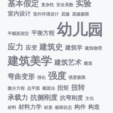
基本假定
实验
复杂性
安全系数
室内设计
室外环境设计
屈服
屈服极限
幼儿园
平衡方程
平截面假定
应力
建筑史
应变
建筑学
建筑物理
建筑美学
建筑艺术
建造
强度
弯曲变形
强化
强度极限
扭转
扭矩
微分方程
总平面
截面法
承载力
抗侧刚度
抗弯刚度
文化
材料力学
构件
构造
材料
材质
极限状态