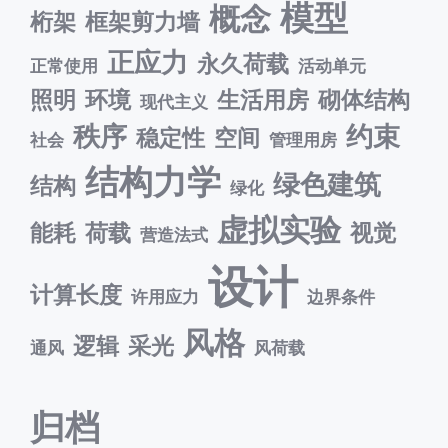
模型
概念
桁架
框架剪力墙
正应力
永久荷载
正常使用
活动单元
照明
环境
生活用房
砌体结构
现代主义
秩序
约束
稳定性
空间
社会
管理用房
结构力学
绿色建筑
结构
绿化
虚拟实验
能耗
荷载
视觉
营造法式
设计
计算长度
许用应力
边界条件
风格
逻辑
采光
通风
风荷载
归档