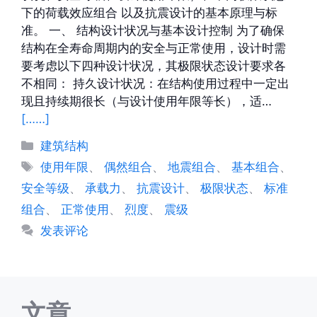
下的荷载效应组合 以及抗震设计的基本原理与标
准。 一、 结构设计状况与基本设计控制 为了确保
结构在全寿命周期内的安全与正常使用，设计时需
要考虑以下四种设计状况，其极限状态设计要求各
不相同： 持久设计状况：在结构使用过程中一定出
现且持续期很长（与设计使用年限等长），适…
[……]
分
建筑结构
类
标
使用年限
、
偶然组合
、
地震组合
、
基本组合
、
签
安全等级
、
承载力
、
抗震设计
、
极限状态
、
标准
组合
、
正常使用
、
烈度
、
震级
发表评论
文章