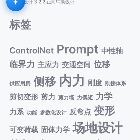
化设计 3.2.2 正向辅助设计
标签
Prompt
ControlNet
中性轴
临界力
位移
主应力
交通空间
内力
侧移
刚度
供应用房
刚接体系
力学
剪切变形
剪力
剪力墙
力偶矩
变形
力系
反弯点
功能
参数化设计
场地设计
可变荷载
固体力学