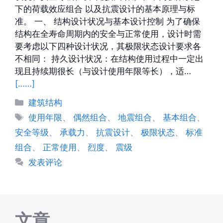
下的荷载效应组合 以及抗震设计的基本原理与标
准。 一、 结构设计状况与基本设计控制 为了确保
结构在全寿命周期内的安全与正常使用，设计时需
要考虑以下四种设计状况，其极限状态设计要求各
不相同： 持久设计状况：在结构使用过程中一定出
现且持续期很长（与设计使用年限等长），适…
[……]
分
建筑结构
类
标
使用年限
、
偶然组合
、
地震组合
、
基本组合
、
签
安全等级
、
承载力
、
抗震设计
、
极限状态
、
标准
组合
、
正常使用
、
烈度
、
震级
发表评论
文章