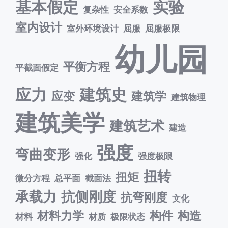
基本假定
实验
复杂性
安全系数
室内设计
室外环境设计
屈服
屈服极限
幼儿园
平衡方程
平截面假定
应力
建筑史
应变
建筑学
建筑物理
建筑美学
建筑艺术
建造
强度
弯曲变形
强化
强度极限
扭转
扭矩
微分方程
总平面
截面法
承载力
抗侧刚度
抗弯刚度
文化
材料力学
构件
构造
材料
材质
极限状态