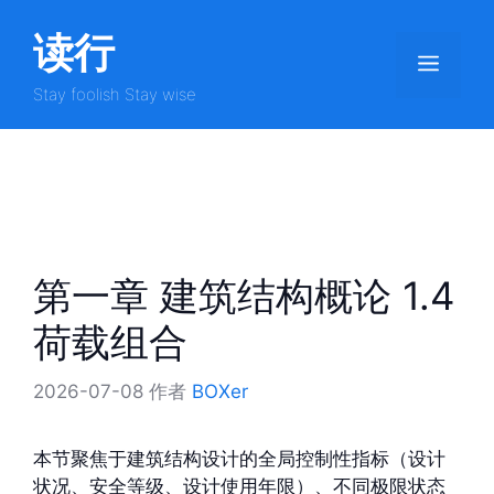
跳
读行
至
菜
内
容
Stay foolish Stay wise
单
第一章 建筑结构概论 1.4
荷载组合
2026-07-08
作者
BOXer
本节聚焦于建筑结构设计的全局控制性指标（设计
状况、安全等级、设计使用年限）、不同极限状态