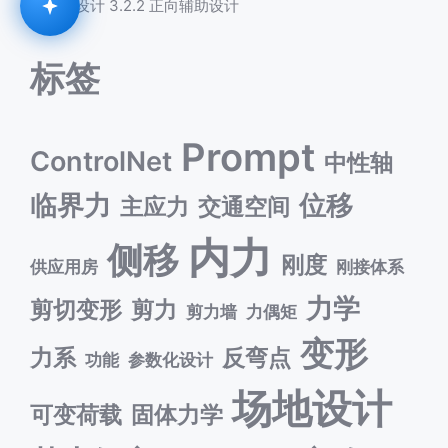
化设计 3.2.2 正向辅助设计
标签
Prompt
ControlNet
中性轴
临界力
位移
主应力
交通空间
内力
侧移
刚度
供应用房
刚接体系
力学
剪切变形
剪力
剪力墙
力偶矩
变形
力系
反弯点
功能
参数化设计
场地设计
可变荷载
固体力学