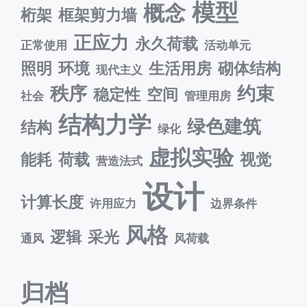
模型
概念
桁架
框架剪力墙
正应力
永久荷载
正常使用
活动单元
照明
环境
生活用房
砌体结构
现代主义
秩序
约束
稳定性
空间
社会
管理用房
结构力学
绿色建筑
结构
绿化
虚拟实验
能耗
荷载
视觉
营造法式
设计
计算长度
许用应力
边界条件
风格
逻辑
采光
通风
风荷载
归档