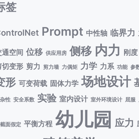
标签
Prompt
ontrolNet
临界力
中性轴
内力
侧移
位移
交通空间
刚度
供应用房
力学
剪切变形
剪力
力系
剪力墙
力偶矩
功能
参
场地设计
变形
可变荷载
固体力学
实验
室内设计
复杂性
安全系数
室外环境设计
屈服
幼儿园
应力
平衡方程
平截面假定