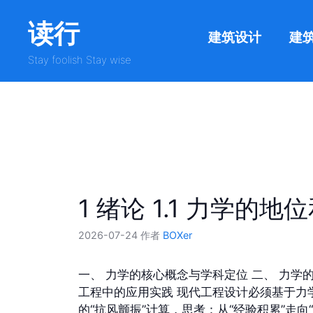
跳
读行
至
建筑设计
建
内
容
Stay foolish Stay wise
1 绪论 1.1 力学的地
2026-07-24
作者
BOXer
一、 力学的核心概念与学科定位 二、 力学
工程中的应用实践 现代工程设计必须基于
的“抗风颤振”计算，思考：从“经验积累”走