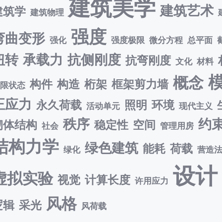
建筑美学
建筑艺术
建筑学
建筑物理
强度
弯曲变形
强化
强度极限
微分方程
总平面
扭转
承载力
抗侧刚度
抗弯刚度
文化
材料
概念
构件
构造
桁架
框架剪力墙
极限状态
正应力
永久荷载
照明
环境
活动单元
现代主义
秩序
约
砌体结构
稳定性
空间
社会
管理用房
结构力学
绿色建筑
能耗
荷载
绿化
营造
设计
虚拟实验
视觉
计算长度
许用应力
风格
逻辑
采光
风荷载