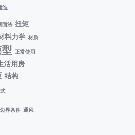
建造
扭矩
截面法
材料力学
材质
模型
正常使用
生活用房
束
结构
法式
边界条件
通风