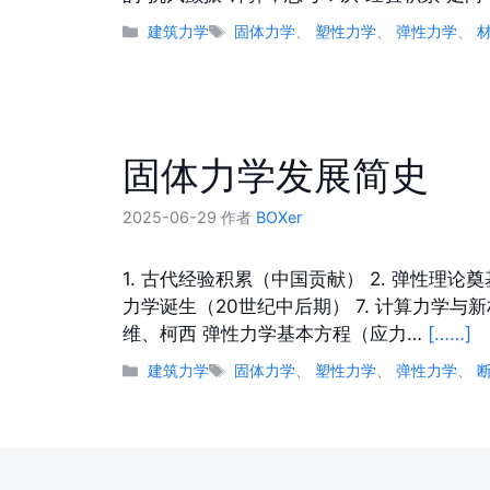
分
标
建筑力学
固体力学
、
塑性力学
、
弹性力学
、
类
签
固体力学发展简史
2025-06-29
作者
BOXer
1. 古代经验积累（中国贡献） 2. 弹性理论奠基
力学诞生（20世纪中后期） 7. 计算力学与新
维、柯西 弹性力学基本方程（应力…
[……]
分
标
建筑力学
固体力学
、
塑性力学
、
弹性力学
、
类
签