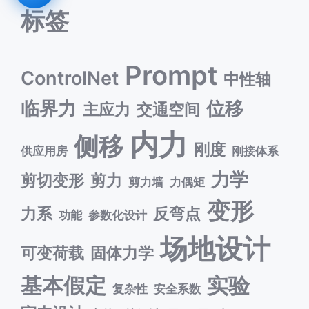
标签
Prompt
ControlNet
中性轴
临界力
位移
主应力
交通空间
内力
侧移
刚度
供应用房
刚接体系
力学
剪切变形
剪力
剪力墙
力偶矩
变形
力系
反弯点
功能
参数化设计
场地设计
可变荷载
固体力学
基本假定
实验
复杂性
安全系数