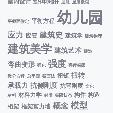
室内设计
室外环境设计
屈服
屈服极限
幼儿园
平衡方程
平截面假定
应力
建筑史
应变
建筑学
建筑物理
建筑美学
建筑艺术
建造
强度
弯曲变形
强化
强度极限
扭转
扭矩
微分方程
总平面
截面法
承载力
抗侧刚度
抗弯刚度
文化
材料力学
构件
构造
材料
材质
极限状态
模型
概念
桁架
框架剪力墙