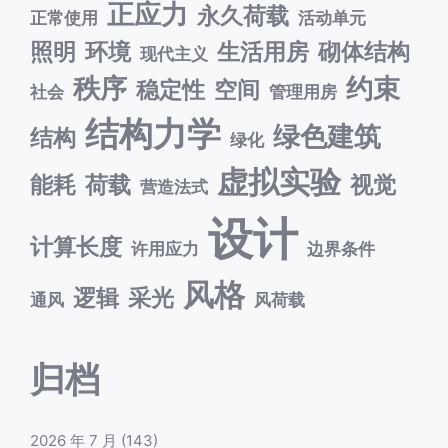
正应力
永久荷载
正常使用
活动单元
照明
环境
生活用房
砌体结构
现代主义
秩序
约束
稳定性
空间
社会
管理用房
结构力学
绿色建筑
结构
绿化
虚拟实验
能耗
荷载
视觉
营造法式
设计
计算长度
许用应力
边界条件
风格
逻辑
采光
通风
风荷载
归档
2026 年 7 月
(143)