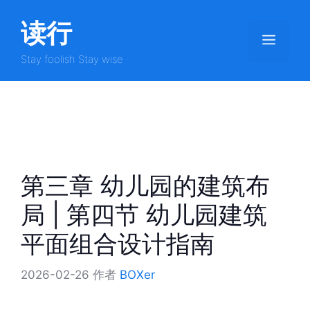
跳
读行
至
菜
内
容
Stay foolish Stay wise
单
第三章 幼儿园的建筑布
局 | 第四节 幼儿园建筑
平面组合设计指南
2026-02-26
作者
BOXer