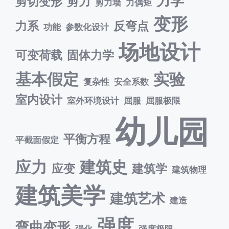
力学
剪切变形
剪力
剪力墙
力偶矩
变形
力系
反弯点
功能
参数化设计
场地设计
可变荷载
固体力学
基本假定
实验
复杂性
安全系数
室内设计
室外环境设计
屈服
屈服极限
幼儿园
平衡方程
平截面假定
应力
建筑史
应变
建筑学
建筑物理
建筑美学
建筑艺术
建造
强度
弯曲变形
强化
强度极限