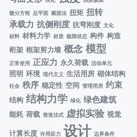
扭转
扭矩
微分方程
总平面
截面法
承载力
抗侧刚度
抗弯刚度
文化
材料力学
构件
构造
材料
材质
极限状态
模型
概念
桁架
框架剪力墙
正应力
永久荷载
正常使用
活动单元
照明
环境
生活用房
砌体结构
现代主义
秩序
约束
稳定性
空间
社会
管理用房
结构力学
绿色建筑
结构
绿化
虚拟实验
能耗
荷载
视觉
营造法式
设计
计算长度
许用应力
边界条件