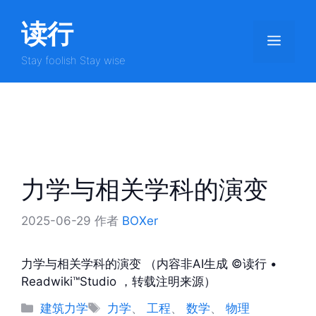
跳
读行
至
菜
内
容
Stay foolish Stay wise
单
力学与相关学科的演变
2025-06-29
作者
BOXer
力学与相关学科的演变 （内容非AI生成 ©读行 •
Readwiki™Studio ，转载注明来源）
分
标
建筑力学
力学
、
工程
、
数学
、
物理