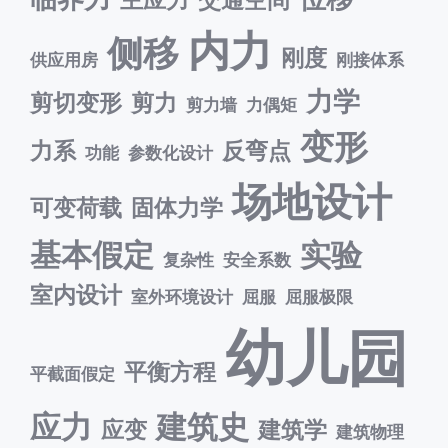
内力
侧移
刚度
供应用房
刚接体系
力学
剪切变形
剪力
剪力墙
力偶矩
变形
力系
反弯点
功能
参数化设计
场地设计
可变荷载
固体力学
基本假定
实验
复杂性
安全系数
室内设计
室外环境设计
屈服
屈服极限
幼儿园
平衡方程
平截面假定
应力
建筑史
应变
建筑学
建筑物理