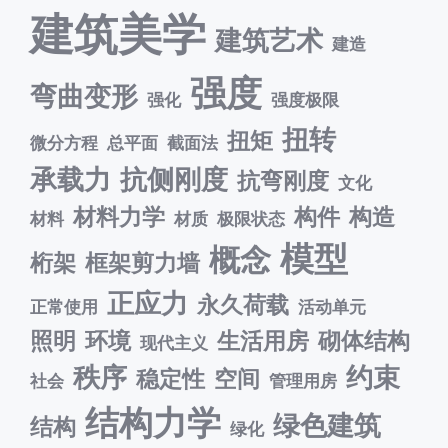
建筑美学
建筑艺术
建造
强度
弯曲变形
强化
强度极限
扭转
扭矩
微分方程
总平面
截面法
承载力
抗侧刚度
抗弯刚度
文化
材料力学
构件
构造
材料
材质
极限状态
模型
概念
桁架
框架剪力墙
正应力
永久荷载
正常使用
活动单元
照明
环境
生活用房
砌体结构
现代主义
秩序
约束
稳定性
空间
社会
管理用房
结构力学
绿色建筑
结构
绿化