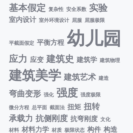
基本假定
实验
复杂性
安全系数
室内设计
室外环境设计
屈服
屈服极限
幼儿园
平衡方程
平截面假定
应力
建筑史
应变
建筑学
建筑物理
建筑美学
建筑艺术
建造
强度
弯曲变形
强化
强度极限
扭转
扭矩
微分方程
总平面
截面法
承载力
抗侧刚度
抗弯刚度
文化
材料力学
构件
构造
材料
材质
极限状态