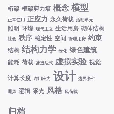
模型
概念
桁架
框架剪力墙
正应力
永久荷载
正常使用
活动单元
照明
环境
生活用房
砌体结构
现代主义
秩序
约束
稳定性
空间
社会
管理用房
结构力学
绿色建筑
结构
绿化
虚拟实验
能耗
荷载
视觉
营造法式
设计
计算长度
许用应力
边界条件
风格
逻辑
采光
通风
风荷载
归档