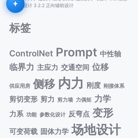
化设计 3.2.2 正向辅助设计
标签
Prompt
ControlNet
中性轴
临界力
位移
主应力
交通空间
内力
侧移
刚度
供应用房
刚接体系
力学
剪切变形
剪力
剪力墙
力偶矩
变形
力系
反弯点
功能
参数化设计
场地设计
可变荷载
固体力学