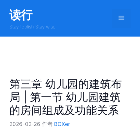
跳
读行
至
菜
内
容
Stay foolish Stay wise
单
第三章 幼儿园的建筑布
局 | 第一节 幼儿园建筑
的房间组成及功能关系
2026-02-26
作者
BOXer