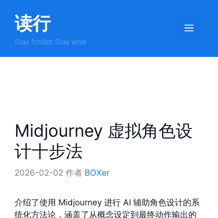
跳
读行
至
菜
内
容
Stay foolish Stay wise
单
Midjourney 虚拟角色设
计十步法
2026-02-02
作者
BOXer
介绍了使用 Midjourney 进行 AI 辅助角色设计的系
统化方法论，涵盖了从概念设定到最终动作输出的