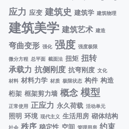
应力
建筑史
应变
建筑学
建筑物理
建筑美学
建筑艺术
建造
强度
弯曲变形
强化
强度极限
扭转
扭矩
微分方程
总平面
截面法
承载力
抗侧刚度
抗弯刚度
文化
材料力学
构件
构造
材料
材质
极限状态
模型
概念
桁架
框架剪力墙
正应力
永久荷载
正常使用
活动单元
照明
环境
生活用房
砌体结构
现代主义
秩序
约束
稳定性
空间
社会
管理用房