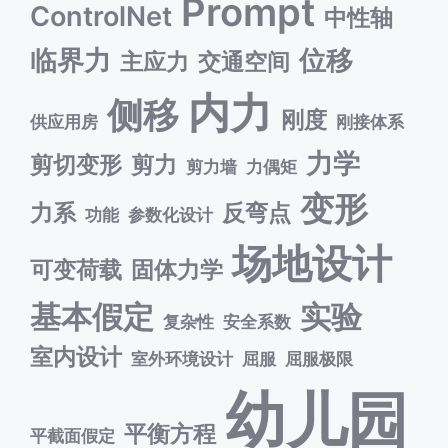
Prompt
ControlNet
中性轴
临界力
位移
主应力
交通空间
内力
侧移
刚度
供应用房
刚接体系
力学
剪切变形
剪力
剪力墙
力偶矩
变形
力系
反弯点
功能
参数化设计
场地设计
可变荷载
固体力学
基本假定
实验
复杂性
安全系数
室内设计
室外环境设计
屈服
屈服极限
幼儿园
平衡方程
平截面假定