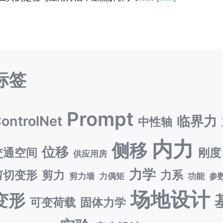
标签
Prompt
ontrolNet
临界力
中性轴
内力
侧移
位移
交通空间
刚度
供应用房
力学
剪切变形
剪力
力系
剪力墙
力偶矩
功能
参
场地设计
变形
可变荷载
固体力学