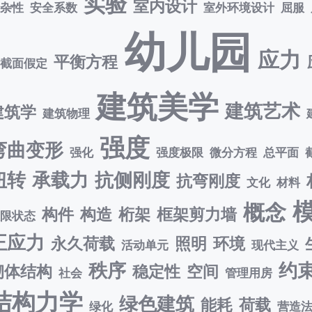
实验
室内设计
复杂性
安全系数
室外环境设计
屈服
幼儿园
应力
平衡方程
平截面假定
建筑美学
建筑艺术
建筑学
建筑物理
强度
弯曲变形
强化
强度极限
微分方程
总平面
扭转
承载力
抗侧刚度
抗弯刚度
文化
材料
概念
构件
构造
桁架
框架剪力墙
极限状态
正应力
永久荷载
照明
环境
活动单元
现代主义
秩序
约
砌体结构
稳定性
空间
社会
管理用房
结构力学
绿色建筑
能耗
荷载
绿化
营造