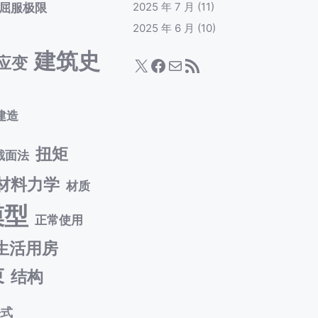
屈服极限
2025 年 7 月
(11)
2025 年 6 月
(10)
建筑史
应变
X
Facebook
电子邮件
RSS Feed
建造
扭矩
截面法
材料力学
材质
模型
正常使用
生活用房
束
结构
法式