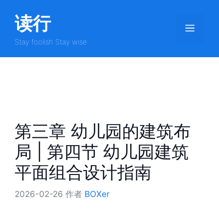
跳
读行
至
菜
内
容
Stay foolish Stay wise
单
第三章 幼儿园的建筑布
局 | 第四节 幼儿园建筑
平面组合设计指南
2026-02-26
作者
BOXer