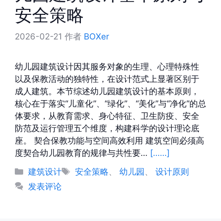
安全策略
2026-02-21
作者
BOXer
幼儿园建筑设计因其服务对象的生理、心理特殊性
以及保教活动的独特性，在设计范式上显著区别于
成人建筑。本节综述幼儿园建筑设计的基本原则，
核心在于落实“儿童化”、“绿化”、“美化”与“净化”的总
体要求，从教育需求、身心特征、卫生防疫、安全
防范及运行管理五个维度，构建科学的设计理论底
座。 契合保教功能与空间高效利用 建筑空间必须高
度契合幼儿园教育的规律与共性要…
[……]
分
标
建筑设计
安全策略
、
幼儿园
、
设计原则
类
签
发表评论