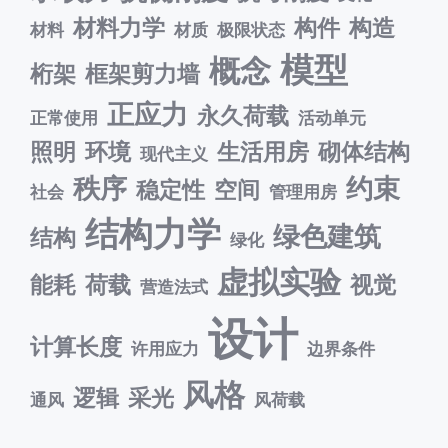
材料力学
构件
构造
材料
材质
极限状态
模型
概念
桁架
框架剪力墙
正应力
永久荷载
正常使用
活动单元
照明
环境
生活用房
砌体结构
现代主义
秩序
约束
稳定性
空间
社会
管理用房
结构力学
绿色建筑
结构
绿化
虚拟实验
能耗
荷载
视觉
营造法式
设计
计算长度
许用应力
边界条件
风格
逻辑
采光
通风
风荷载