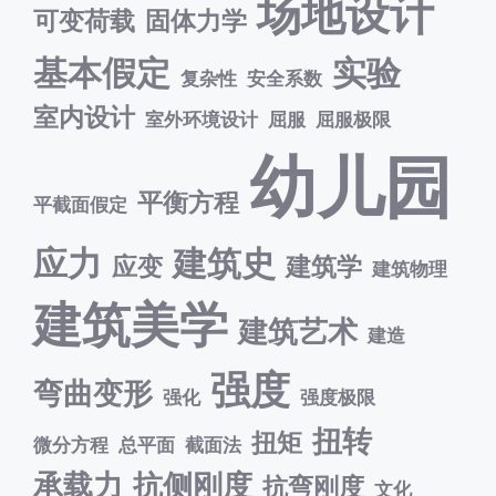
场地设计
可变荷载
固体力学
基本假定
实验
复杂性
安全系数
室内设计
室外环境设计
屈服
屈服极限
幼儿园
平衡方程
平截面假定
应力
建筑史
应变
建筑学
建筑物理
建筑美学
建筑艺术
建造
强度
弯曲变形
强化
强度极限
扭转
扭矩
微分方程
总平面
截面法
承载力
抗侧刚度
抗弯刚度
文化